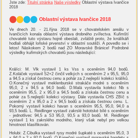
Jste zde:
Titulní stránka
Naše výsledky
Oblastní výstava Ivančice
2018
Oblastní výstava Ivančice 2018
Ve dnech 20. - 21.října 2018 se v chovatelském areálu v
Ivančicích konala oblastní výstava drobného zvířectva. Kuřimští
chovatelé tuto výstavu hojně obeslali, zvláště proto, že krrálíkáři
hodlali obhájit loňské prvenství v oblastní soutěži. A povedlo se i
letos! Náskokem 2 bodů nad ZO Moravské Bránice! Podrobné
výsledky kuřimských chovatelů jsou následující:
Králíci: M. Vlk vystavil 1 ks Vss s oceněním 94,0 bodů.
Z.Koláček vystavil S2+2 činčil velkých s oceněním 2 x 95,5, 95,0
a 94,5 a získal čestnou cenu a pohár za 2.nejlepší kolekci králíků.
O.Konečný vystavil meklenburské strakáče modré s oceněním
95,0, 2 x 94,5 a 94,0 bodů. D.Malá vystavila kolekci Nb s
oceněním 95,5, 2 x 95,0 a 94,5 bodů a získala čestnou cenu a
pohár za 5.nejlepší kolekci výstavy. Dále vystavila CHS ZBíč s
oceněním 2 x 95,0 a 2 x 94,5 bodů a získala čestnou cenu. L.
Pokorný vystavil kolekci havan s oceněním 95,5, 95,0, 94,0 a
93,5 bodů. L. Reidlinger vystavil zakrslé hototské bílé s oceněním
- jednotlivec 94,5 a S3 95,0, 93,5 a 93,0 bodů. M. Reidlinger
vystavil 1 ks zakrslého modrého, který však nebyl pro velkou
hmotnost klasifikován.
Holubi: Z.Cibulka vystavil rysy modré šupkaté s oceněním 95,0, 3
x 94,0 a 2 x 92,0 bodů. O.Konečný vystavil moravské bagdety s