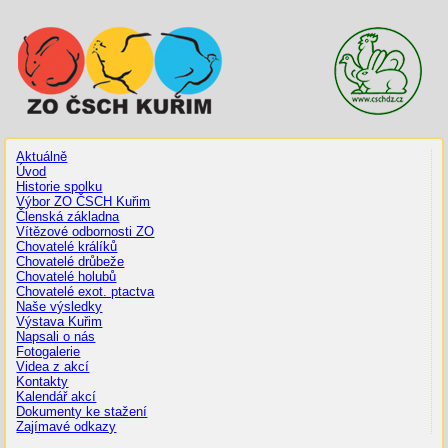
Aktuálně
Úvod
Historie spolku
Výbor ZO ČSCH Kuřim
Členská základna
Vítězové odbornosti ZO
Chovatelé králíků
Chovatelé drůbeže
Chovatelé holubů
Chovatelé exot. ptactva
Naše výsledky
Výstava Kuřim
Napsali o nás
Fotogalerie
Videa z akcí
Kontakty
Kalendář akcí
Dokumenty ke stažení
Zajímavé odkazy