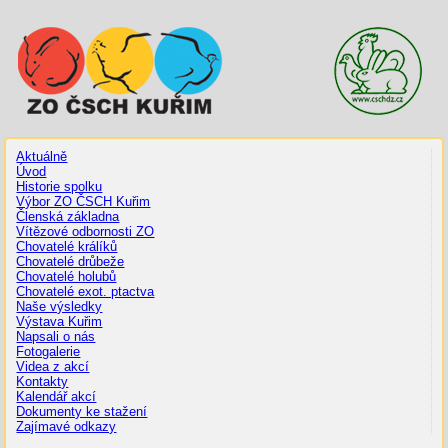
Aktuálně
Úvod
Historie spolku
Výbor ZO ČSCH Kuřim
Členská základna
Vítězové odbornosti ZO
Chovatelé králíků
Chovatelé drůbeže
Chovatelé holubů
Chovatelé exot. ptactva
Naše výsledky
Výstava Kuřim
Napsali o nás
Fotogalerie
Videa z akcí
Kontakty
Kalendář akcí
Dokumenty ke stažení
Zajímavé odkazy