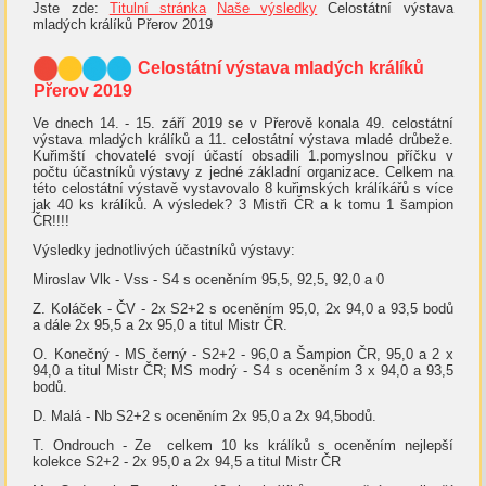
Jste zde:
Titulní stránka
Naše výsledky
Celostátní výstava
mladých králíků Přerov 2019
Celostátní výstava mladých králíků
Přerov 2019
Ve dnech 14. - 15. září 2019 se v Přerově konala 49. celostátní
výstava mladých králíků a 11. celostátní výstava mladé drůbeže.
Kuřimští chovatelé svojí účastí obsadili 1.pomyslnou příčku v
počtu účastníků výstavy z jedné základní organizace. Celkem na
této celostátní výstavě vystavovalo 8 kuřimských králíkářů s více
jak 40 ks králíků. A výsledek? 3 Mistři ČR a k tomu 1 šampion
ČR!!!!
Výsledky jednotlivých účastníků výstavy:
Miroslav Vlk - Vss - S4 s oceněním 95,5, 92,5, 92,0 a 0
Z. Koláček - ČV - 2x S2+2 s oceněním 95,0, 2x 94,0 a 93,5 bodů
a dále 2x 95,5 a 2x 95,0 a titul Mistr ČR.
O. Konečný - MS černý - S2+2 - 96,0 a Šampion ČR, 95,0 a 2 x
94,0 a titul Mistr ČR; MS modrý - S4 s oceněním 3 x 94,0 a 93,5
bodů.
D. Malá - Nb S2+2 s oceněním 2x 95,0 a 2x 94,5bodů.
T. Ondrouch - Ze celkem 10 ks králíků s oceněním nejlepší
kolekce S2+2 - 2x 95,0 a 2x 94,5 a titul Mistr ČR