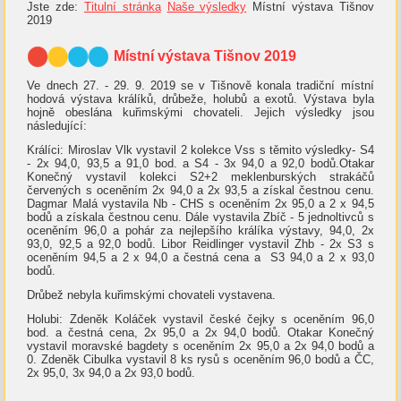
Jste zde:
Titulní stránka
Naše výsledky
Místní výstava Tišnov
2019
Místní výstava Tišnov 2019
Ve dnech 27. - 29. 9. 2019 se v Tišnově konala tradiční místní
hodová výstava králíků, drůbeže, holubů a exotů. Výstava byla
hojně obeslána kuřimskými chovateli. Jejich výsledky jsou
následující:
Králíci: Miroslav Vlk vystavil 2 kolekce Vss s těmito výsledky- S4
- 2x 94,0, 93,5 a 91,0 bod. a S4 - 3x 94,0 a 92,0 bodů.Otakar
Konečný vystavil kolekci S2+2 meklenburských strakáčů
červených s oceněním 2x 94,0 a 2x 93,5 a získal čestnou cenu.
Dagmar Malá vystavila Nb - CHS s oceněním 2x 95,0 a 2 x 94,5
bodů a získala čestnou cenu. Dále vystavila Zbíč - 5 jednoltivců s
oceněním 96,0 a pohár za nejlepšího králíka výstavy, 94,0, 2x
93,0, 92,5 a 92,0 bodů. Libor Reidlinger vystavil Zhb - 2x S3 s
oceněním 94,5 a 2 x 94,0 a čestná cena a S3 94,0 a 2 x 93,0
bodů.
Drůbež nebyla kuřimskými chovateli vystavena.
Holubi: Zdeněk Koláček vystavil české čejky s oceněním 96,0
bod. a čestná cena, 2x 95,0 a 2x 94,0 bodů. Otakar Konečný
vystavil moravské bagdety s oceněním 2x 95,0 a 2x 94,0 bodů a
0. Zdeněk Cibulka vystavil 8 ks rysů s oceněním 96,0 bodů a ČC,
2x 95,0, 3x 94,0 a 2x 93,0 bodů.