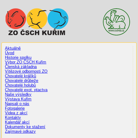
Aktuálně
Úvod
Historie spolku
Výbor ZO ČSCH Kuřim
Členská základna
Vítězové odbornosti ZO
Chovatelé králíků
Chovatelé drůbeže
Chovatelé holubů
Chovatelé exot. ptactva
Naše výsledky
Výstava Kuřim
Napsali o nás
Fotogalerie
Videa z akcí
Kontakty
Kalendář akcí
Dokumenty ke stažení
Zajímavé odkazy