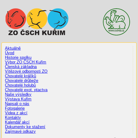
Aktuálně
Úvod
Historie spolku
Výbor ZO ČSCH Kuřim
Členská základna
Vítězové odbornosti ZO
Chovatelé králíků
Chovatelé drůbeže
Chovatelé holubů
Chovatelé exot. ptactva
Naše výsledky
Výstava Kuřim
Napsali o nás
Fotogalerie
Videa z akcí
Kontakty
Kalendář akcí
Dokumenty ke stažení
Zajímavé odkazy