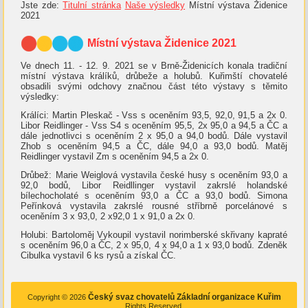
Jste zde:
Titulní stránka
Naše výsledky
Místní výstava Židenice
2021
Místní výstava Židenice 2021
Ve dnech 11. - 12. 9. 2021 se v Brně-Židenicích konala tradiční
místní výstava králíků, drůbeže a holubů. Kuřimští chovatelé
obsadili svými odchovy značnou část této výstavy s těmito
výsledky:
Králíci: Martin Pleskač - Vss s oceněním 93,5, 92,0, 91,5 a 2x 0.
Libor Reidlinger - Vss S4 s oceněním 95,5, 2x 95,0 a 94,5 a ČC a
dále jednotlivci s oceněním 2 x 95,0 a 94,0 bodů. Dále vystavil
Zhob s oceněním 94,5 a ČC, dále 94,0 a 93,0 bodů. Matěj
Reidlinger vystavil Zm s oceněním 94,5 a 2x 0.
Drůbež: Marie Weiglová vystavila české husy s oceněním 93,0 a
92,0 bodů, Libor Reidllinger vystavil zakrslé holandské
bílechocholaté s oceněním 93,0 a ČC a 93,0 bodů. Simona
Peřínková vystavila zakrslé rousné stříbrně porcelánové s
oceněním 3 x 93,0, 2 x92,0 1 x 91,0 a 2x 0.
Holubi: Bartoloměj Vykoupil vystavil norimberské skřivany kapraté
s oceněním 96,0 a ČC, 2 x 95,0, 4 x 94,0 a 1 x 93,0 bodů. Zdeněk
Cibulka vystavil 6 ks rysů a získal ČC.
Český svaz chovatelů Základní organizace Kuřim
Copyright © 2026
Rights Reserved.