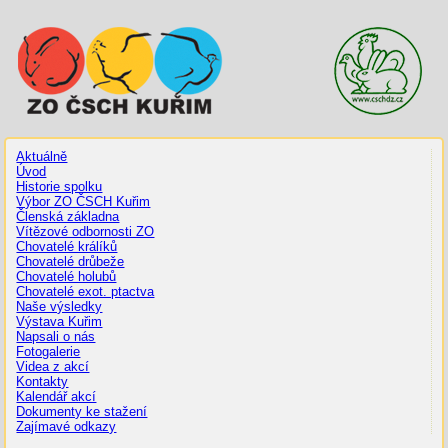
Aktuálně
Úvod
Historie spolku
Výbor ZO ČSCH Kuřim
Členská základna
Vítězové odbornosti ZO
Chovatelé králíků
Chovatelé drůbeže
Chovatelé holubů
Chovatelé exot. ptactva
Naše výsledky
Výstava Kuřim
Napsali o nás
Fotogalerie
Videa z akcí
Kontakty
Kalendář akcí
Dokumenty ke stažení
Zajímavé odkazy