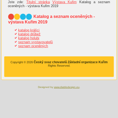
Jste zde:
Titulní stránka
Výstava Kuřim
Katalog a seznam
oceněných - výstava Kuřim 2019
Katalog a seznam oceněných -
výstava Kuřim 2019
katalog králíci
katalog drůbež
katalog holubi
seznam vystavovatelů
seznam oceněných
Český svaz chovatelů Základní organizace Kuřim
Copyright © 2026
Rights Reserved.
Designed by
www.diablodesign.eu
.