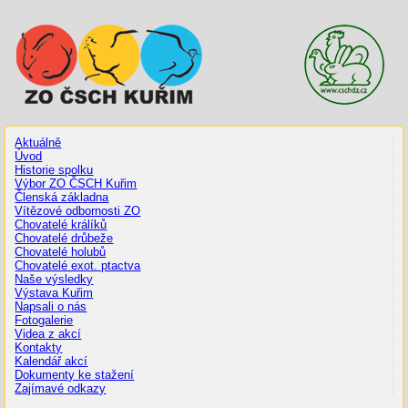
Aktuálně
Úvod
Historie spolku
Výbor ZO ČSCH Kuřim
Členská základna
Vítězové odbornosti ZO
Chovatelé králíků
Chovatelé drůbeže
Chovatelé holubů
Chovatelé exot. ptactva
Naše výsledky
Výstava Kuřim
Napsali o nás
Fotogalerie
Videa z akcí
Kontakty
Kalendář akcí
Dokumenty ke stažení
Zajímavé odkazy